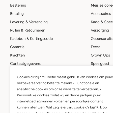
Bestelling
Meisjes colle
Betaling
Accessoires
Levering & Verzending
Kado & Spee
Ruilen & Retourneren
Verzorging
Kadobon & Kortingscode
Gepersonalis
Garantie
Feest
Klachten
Grown Ups
Contactgegevens
Speelgoed
Stuur een bericht
Kadobon
Cookies d'r bij? Mi Toetie maakt gebruik van cookies om jouw
Mi Toetie account
bezoekerservaring beter te maken! • Functionele en
Wie is Mi Toetie?
analytische cookies om onze website te verbeteren. •
Persoonlijke cookies zodat wij en derde partijen jouw
internetgedrag kunnen volgen en persoonlijke content
kunnen laten zien. Wat zeg je ervan: cookie d'r bij? Klik op