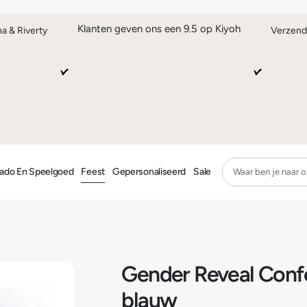
Klanten geven ons een 9.5 op Kiyoh
na & Riverty
Verzend
ado En Speelgoed
Feest
Gepersonaliseerd
Sale
Gender Reveal Confe
blauw