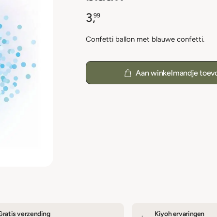
3,
99
Confetti ballon met blauwe confetti.
Aan winkelmandje toev
Gratis verzending
Kiyoh ervaringen