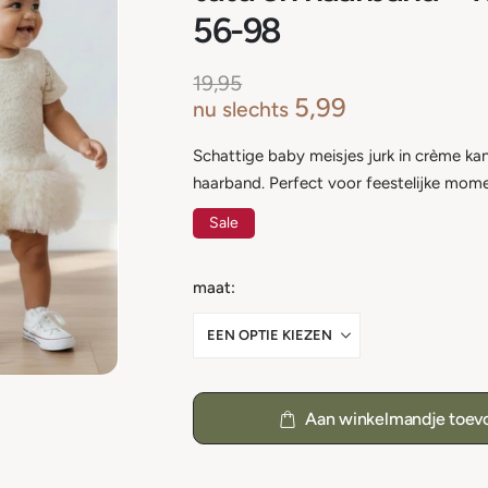
56-98
19,95
5,99
nu slechts
Schattige baby meisjes jurk in crème ka
haarband. Perfect voor feestelijke mom
Sale
maat
Aan winkelmandje toev