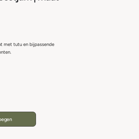
nt met tutu en bijpassende
enten.
oegen