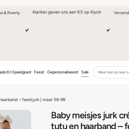
Klanten geven ons een 9.5 op Kiyoh
na & Riverty
Verzend
ado En Speelgoed
Feest
Gepersonaliseerd
Sale
haarband – feestjurk | maat 56-98
Baby meisjes jurk c
tutu en haarband – f