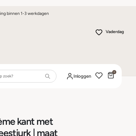
ing binnen 1-3 werkdagen
Vaderdag
0
Winkelwa
Inloggen
rème kant met
eestjurk | maat